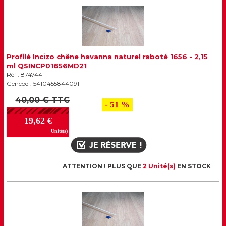
Profilé Incizo chêne havanna naturel raboté 1656 - 2,15
ml QSINCP01656MD21
Réf : 874744
Gencod : 5410455844091
40,00 € TTC
- 51 %
19,62 €
Unité(s)
ATTENTION ! PLUS QUE
2 Unité(s)
EN STOCK