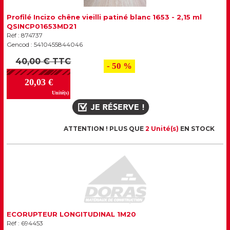
Profilé Incizo chêne vieilli patiné blanc 1653 - 2,15 ml
QSINCP01653MD21
Réf : 874737
Gencod : 5410455844046
40,00 € TTC
- 50 %
20,03 €
Unité(s)
ATTENTION ! PLUS QUE
2 Unité(s)
EN STOCK
ECORUPTEUR LONGITUDINAL 1M20
Réf : 694453