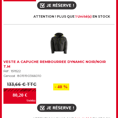
ATTENTION ! PLUS QUE
1 Unité(s)
EN STOCK
VESTE A CAPUCHE REMBOURREE DYNAMIC NOIR/NOIR
T.M
Réf : 1511522
Gencod : 8019190366010
133,66 € TTC
- 40 %
80,20 €
Unité(s)