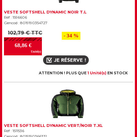
VESTE SOFTSHELL DYNAMIC NOIR T.L
Réf : 1596606
Gencod : 8019190354727
102,79 € TTC
- 34 %
68,86 €
Unité(s)
ATTENTION ! PLUS QUE
1 Unité(s)
EN STOCK
VESTE SOFTSHELL DYNAMIC VERT/NOIR T.XL
Réf : 1511536
Gencod : 8019190366331