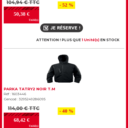
104,94 € TTC
- 52 %
50,38 €
Unité(s)
ATTENTION ! PLUS QUE
1 Unité(s)
EN STOCK
PARKA TATRY2 NOIR T.M
Réf : 1603446
Gencod : 3295249286095
114,00 € TTC
- 40 %
68,42 €
Unité(s)