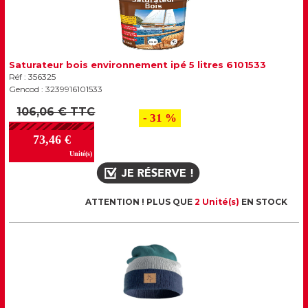
Saturateur bois environnement ipé 5 litres 6101533
Réf : 356325
Gencod : 3239916101533
106,06 € TTC
- 31 %
73,46 €
Unité(s)
ATTENTION ! PLUS QUE
2 Unité(s)
EN STOCK