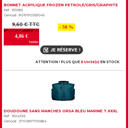
BONNET ACRYLIQUE FROZEN PETROLE/GRIS/GRAPHITE
Réf : 1511285
Gencod : 8019190355045
9,60 € TTC
- 50 %
4,86 €
Unité(s)
ATTENTION ! PLUS QUE
6 Unité(s)
EN STOCK
DOUDOUNE SANS MANCHES ORSA BLEU MARINE T.XXXL
Réf : 1504336
Gencod : 3700897109684