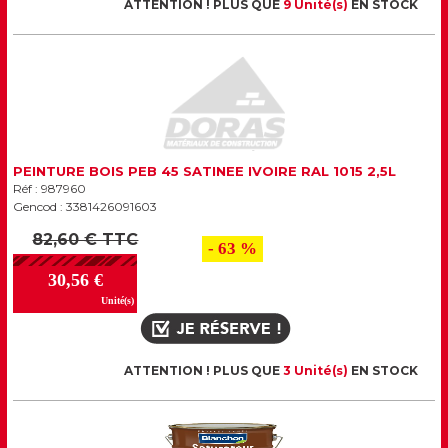
ATTENTION ! PLUS QUE
9 Unité(s)
EN STOCK
PEINTURE BOIS PEB 45 SATINEE IVOIRE RAL 1015 2,5L
Réf : 987960
Gencod : 3381426091603
82,60 € TTC
- 63 %
30,56 €
Unité(s)
ATTENTION ! PLUS QUE
3 Unité(s)
EN STOCK