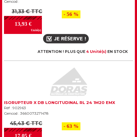
Gencod :
31,33 € TTC
- 56 %
13,93 €
Unité(s)
ATTENTION ! PLUS QUE
4 Unité(s)
EN STOCK
ISORUPTEUR X DB LONGITUDINAL RL 24 1M20 EMX
Réf : 902963
Gencod : 3660073271478
45,43 € TTC
- 63 %
17,05 €