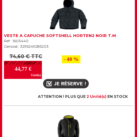
VESTE A CAPUCHE SOFTSHELL HORTEN2 NOIR T.M
Réf : 1603440
Gencod : 3295249285203
74,60 € TTC
- 40 %
44,77 €
Unité(s)
ATTENTION ! PLUS QUE
2 Unité(s)
EN STOCK