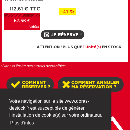
112,61 € TTC
- 41 %
67,56 €
Unité(s)
ATTENTION ! PLUS QUE
1 Unité(s)
EN STOCK
*Dans la limite des stocks disponibles
Votre navigation sur le site www.doras-
•
•
•
•
MENTIONS LÉGALES
CGU
CGR
COOKIES
POLITIQUE DONNÉES
destock.fr est susceptible de générer
PERSONNELLES
l’installation de cookie(s) sur votre ordinateur.
Plus d'infos