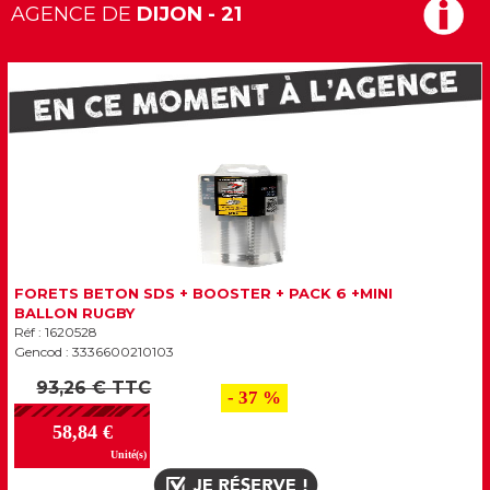
AGENCE DE
DIJON - 21
FORETS BETON SDS + BOOSTER + PACK 6 +MINI
BALLON RUGBY
Réf : 1620528
Gencod : 3336600210103
93,26 € TTC
- 37 %
58,84 €
Unité(s)