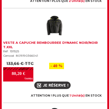
ATTENTION ! PLUS QUE
2 Unité(s)
EN STOCK
VESTE A CAPUCHE REMBOURREE DYNAMIC NOIR/NOIR
T.XXL
Réf : 1511525
Gencod : 8019190366041
133,66 € TTC
- 40 %
80,20 €
Unité(s)
ATTENTION ! PLUS QUE
1 Unité(s)
EN STOCK