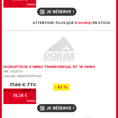
Unité(s)
ATTENTION ! PLUS QUE
9 Unité(s)
EN STOCK
ISORUPTEUR X HB60 TRANSVERSAL RT 16 0M60
Réf : 902970
Gencod : 3660073272147
17,66 € TTC
- 43 %
10,18 €
Unité(s)