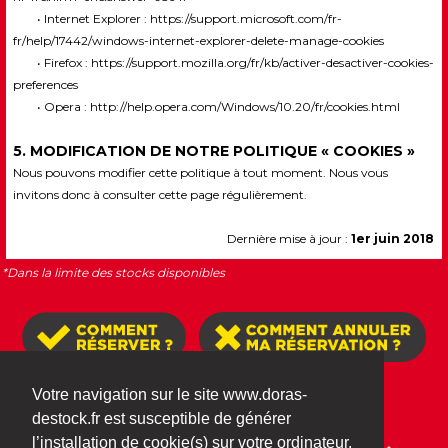
• Internet Explorer :
https://support.microsoft.com/fr-
fr/help/17442/windows-internet-explorer-delete-manage-cookies
• Firefox :
https://support.mozilla.org/fr/kb/activer-desactiver-cookies-
preferences
• Opera :
http://help.opera.com/Windows/10.20/fr/cookies.html
5. MODIFICATION DE NOTRE POLITIQUE « COOKIES »
Nous pouvons modifier cette politique à tout moment. Nous vous
invitons donc à consulter cette page régulièrement.
Dernière mise à jour :
1er juin 2018
*Dans la limite des stocks disponibles
Votre navigation sur le site www.doras-
•
•
•
•
MENTIONS LÉGALES
CGU
CGR
COOKIES
POLITIQUE DONNÉES
destock.fr est susceptible de générer
PERSONNELLES
l’installation de cookie(s) sur votre ordinateur.