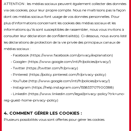
ATTENTION : les médias sociaux peuvent également collecter des données
via ces cookies, pour leur propre compte. Nous ne maîtrisons pas la façon
dont ces médias sociaux font usage de vos données personnelles. Pour
plus d'informations concernant les cookies des médias sociaux et les
informations qu’ils sont susceptibles de rassembler, nous vous invitons à
consulter leur déclaration de confidentialité(s). Ci-dessous, nous avons listé
les déclarations de protection de la vie privée des principaux canaux de
médias sociaux :
• Facebook (
https://www.facebook.com/privacy/explanation
)
• Google+ (
https://www.google.com/intl/fr/policies/privacy/
)
• Twitter (
https://twitter.com/fr/privacy
)
• Pinterest (
https://policy.pinterest.com/fr/privacy-policy
)
• YouTube (
http://www.google.com/intl/fr/policies/privacy/
)
• Instagram (
https://help.instagram.com/155833707900388
)
• LinkedIn (
https://www.linkedin.com/legal/privacy-policy?trk=uno-
reg-guest-home-privacy-policy
)
4. COMMENT GÉRER LES COOKIES :
Plusieurs possibilités vous sont offertes pour gérer les cookies.