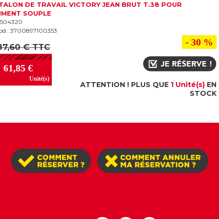
TALON DE TRAVAIL VICTORY JEAN BRUT T.38 POUR
IMENT SOUPLE
 1504320
od : 3700897100353
- 30 %
87,60 € TTC
61,85 €
Unité(s)
ATTENTION ! PLUS QUE
1 Unité(s)
EN
STOCK