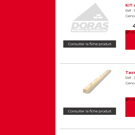
KIT
Réf :
Genc
Consulter la fiche produit
Tass
Réf :
Genc
Consulter la fiche produit