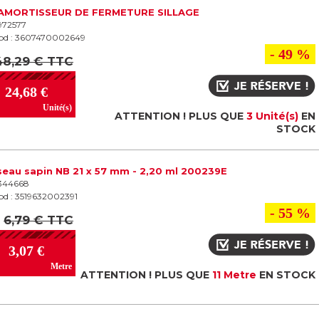
 AMORTISSEUR DE FERMETURE SILLAGE
 972577
od : 3607470002649
- 49 %
48,29 € TTC
24,68 €
Unité(s)
ATTENTION ! PLUS QUE
3 Unité(s)
EN
STOCK
eau sapin NB 21 x 57 mm - 2,20 ml 200239E
 344668
od : 3519632002391
- 55 %
6,79 € TTC
3,07 €
Metre
ATTENTION ! PLUS QUE
11 Metre
EN STOCK