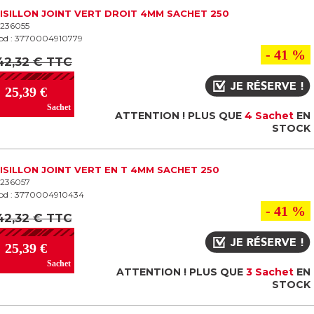
ISILLON JOINT VERT DROIT 4MM SACHET 250
 1236055
od : 3770004910779
- 41 %
42,32 € TTC
25,39 €
Sachet
ATTENTION ! PLUS QUE
4 Sachet
EN
STOCK
ISILLON JOINT VERT EN T 4MM SACHET 250
 1236057
od : 3770004910434
- 41 %
42,32 € TTC
25,39 €
Sachet
ATTENTION ! PLUS QUE
3 Sachet
EN
STOCK