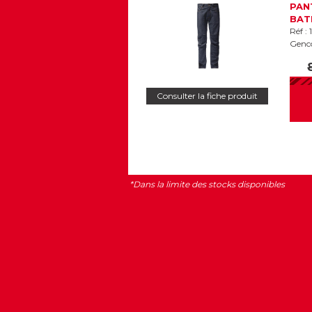
PAN
BAT
Réf :
Genc
Consulter la fiche produit
*Dans la limite des stocks disponibles