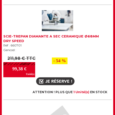
SCIE-TREPAN DIAMANTE A SEC CERAMIQUE Ø68MM
DRY SPEED
Réf : 660701
Gencod :
211,98 € TTC
- 54 %
99,38 €
Unité(s)
ATTENTION ! PLUS QUE
1 Unité(s)
EN STOCK