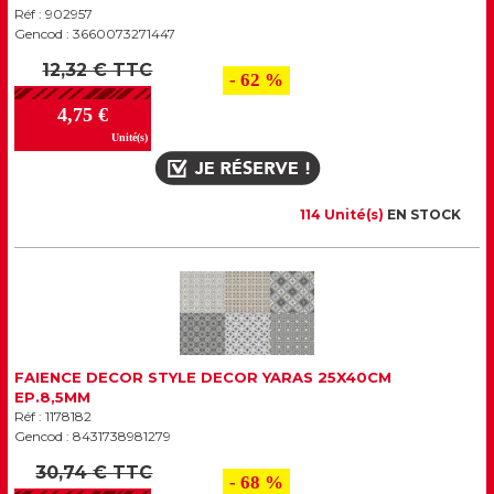
Réf : 902957
Gencod : 3660073271447
12,32 € TTC
- 62 %
4,75 €
Unité(s)
114 Unité(s)
EN STOCK
FAIENCE DECOR STYLE DECOR YARAS 25X40CM
EP.8,5MM
Réf : 1178182
Gencod : 8431738981279
30,74 € TTC
- 68 %