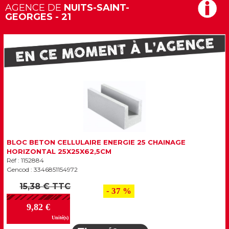
AGENCE DE
NUITS-SAINT-
GEORGES - 21
BLOC BETON CELLULAIRE ENERGIE 25 CHAINAGE
HORIZONTAL 25X25X62,5CM
Réf : 1152884
Gencod : 3346851154972
15,38 € TTC
- 37 %
9,82 €
Unité(s)