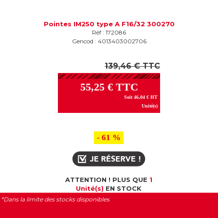
Pointes IM250 type A F16/32 300270
Réf : 172086
Gencod : 4013403002706
139,46 € TTC
55,25 € TTC
Soit 46,04 € HT
Unité(s)
- 61 %
ATTENTION ! PLUS QUE
1
Unité(s)
EN STOCK
*Dans la limite des stocks disponibles