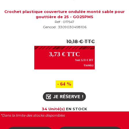
Crochet plastique couverture ondulée monté sable pour
gouttière de 25 - GO25PMS
Réf : 017547
Gencod : 3309030498106
10,18 € TTC
3,73 € TTC
Soit 3,11 € HT
Unité(s)
- 64 %
34 Unité(s)
EN STOCK
*Dans la limite des stocks disponibles